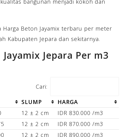
u kualitas bangunan menjadi kokoh dan
n Harga Beton Jayamix terbaru per meter
ah Kabupaten Jepara dan sekitarnya.
 Jayamix Jepara Per m3
Cari:
SLUMP
HARGA
0
12 ± 2 cm
IDR 830.000 /m3
75
12 ± 2 cm
IDR 870.000 /m3
00
12 ± 2 cm
IDR 890.000 /m3