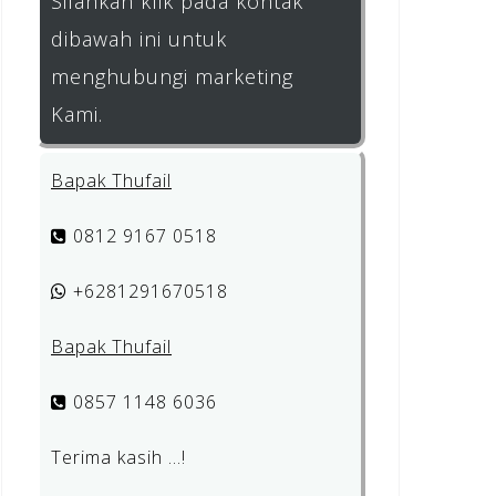
Silahkan klik pada kontak
dibawah ini untuk
menghubungi marketing
Kami.
Bapak Thufail
0812 9167 0518
+6281291670518
Bapak Thufail
0857 1148 6036
Terima kasih …!