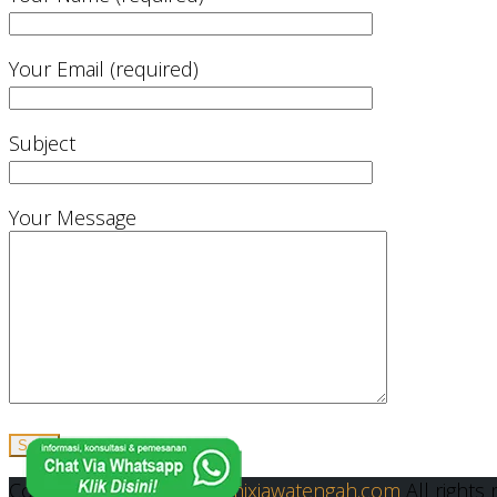
Your Email (required)
Subject
Your Message
Copyright © 2019
Readymixjawatengah.com
All rights