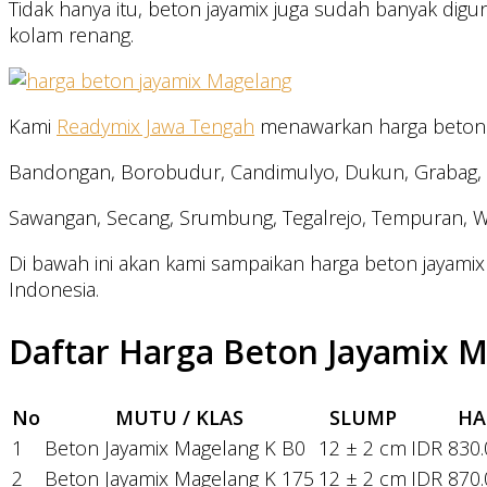
Tidak hanya itu, beton jayamix juga sudah banyak diguna
kolam renang.
Kami
Readymix Jawa Tengah
menawarkan harga beton j
Bandongan, Borobudur, Candimulyo, Dukun, Grabag, Ka
Sawangan, Secang, Srumbung, Tegalrejo, Tempuran, Wi
Di bawah ini akan kami sampaikan harga beton jayami
Indonesia.
Daftar Harga Beton Jayamix 
No
MUTU / KLAS
SLUMP
HA
1
Beton Jayamix Magelang K B0
12 ± 2 cm
IDR 830
2
Beton Jayamix Magelang K 175
12 ± 2 cm
IDR 870