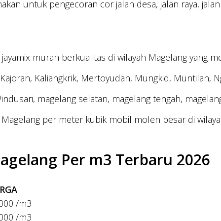
kan untuk pengecoran cor jalan desa, jalan raya, jalan t
ayamix murah berkualitas di wilayah Magelang yang m
joran, Kaliangkrik, Mertoyudan, Mungkid, Muntilan, Ng
ndusari, magelang selatan, magelang tengah, magelang 
x Magelang per meter kubik mobil molen besar di wila
Magelang Per m3 Terbaru 2026
RGA
.000 /m3
.000 /m3