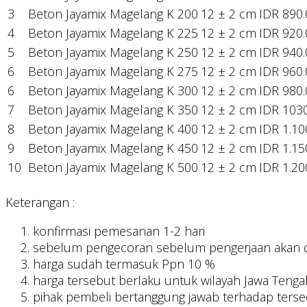
3
Beton Jayamix Magelang K 200
12 ± 2 cm
IDR 890
4
Beton Jayamix Magelang K 225
12 ± 2 cm
IDR 920
5
Beton Jayamix Magelang K 250
12 ± 2 cm
IDR 940
6
Beton Jayamix Magelang K 275
12 ± 2 cm
IDR 960
6
Beton Jayamix Magelang K 300
12 ± 2 cm
IDR 980
7
Beton Jayamix Magelang K 350
12 ± 2 cm
IDR 103
8
Beton Jayamix Magelang K 400
12 ± 2 cm
IDR 1.10
9
Beton Jayamix Magelang K 450
12 ± 2 cm
IDR 1.15
10
Beton Jayamix Magelang K 500
12 ± 2 cm
IDR 1.20
Keterangan :
konfirmasi pemesanan 1-2 hari
sebelum pengecoran sebelum pengerjaan akan di
harga sudah termasuk Ppn 10 %
harga tersebut berlaku untuk wilayah Jawa Tenga
pihak pembeli bertanggung jawab terhadap tersedi