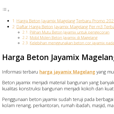
Harga Beton Jayamix Magelang Terbaru Promo 20
Daftar Harga Beton Jayamix Magelang Per m3 Terb
Pilihan Mutu Beton Jayamix untuk pengecoran
Mobil Molen Beton Jayamix di Magelang
Kelebihan menggunakan beton cor jayamix pada
Harga Beton Jayamix Magelan
Informasi terbaru
harga jayamix Magelang
yang mur
Beton jayamix menjadi material bangunan yang banyak 
kualitas konstruksi bangunan menjadi kokoh dan kuat
Penggunaan beton jayamix sudah teruji pada berbagai m
kolam renang, perkantoran, rumah ibadah, masjid, ma