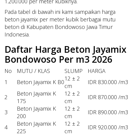
1.200.000 per meter kubiknya.
Pada tabel di bawah ini kami sampaikan harga
beton jayamix per meter kubik berbagai mutu
beton di Kabupaten Bondowoso Jawa Timur
Indonesia.
Daftar Harga Beton Jayamix
Bondowoso Per m3 2026
No
MUTU / KLAS
SLUMP
HARGA
12 ± 2
1
Beton Jayamix K B0
IDR 830.000 /m3
cm
Beton Jayamix K
12 ± 2
2
IDR 870.000 /m3
175
cm
Beton Jayamix K
12 ± 2
3
IDR 890.000 /m3
200
cm
Beton Jayamix K
12 ± 2
4
IDR 920.000 /m3
225
cm