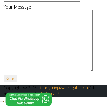
Your Message
Copyright © 2019
Readymixjawatengah.com
All
rights reserved.By
Pratama Baja