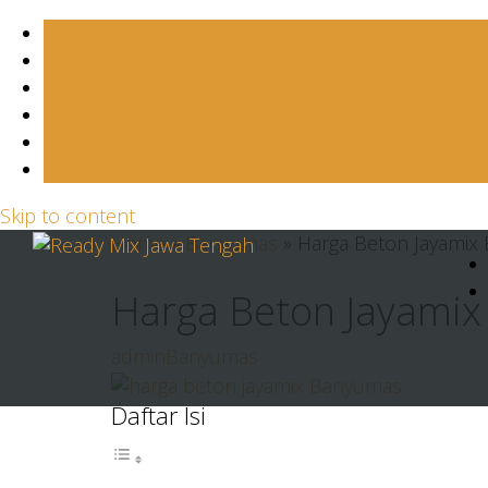
Skip to content
Home
»
Banyumas
»
Harga Beton Jayamix
Harga Beton Jayamix
admin
Banyumas
Daftar Isi