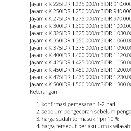
Jayamix K 225
IDR 1.225.000/m3
IDR 910.00
Jayamix K 250
IDR 1.250.000/m3
IDR 940.00
Jayamix K 275
IDR 1.275.000/m3
IDR 970.00
Jayamix K 300
IDR 1.300.000/m3
IDR 1000.0
Jayamix K 325
IDR 1.325.000/m3
IDR 1.030.
Jayamix K 350
IDR 1.350.000/m3
IDR 1.060.
Jayamix K 375
IDR 1.375.000/m3
IDR 1.090.
Jayamix K 400
IDR 1.400.000/m3
IDR 1.120.
Jayamix K 425
IDR 1.425.000/m3
IDR 1.150.
Jayamix K 450
IDR 1.450.000/m3
IDR 1.200.
Jayamix K 475
IDR 1.475.000/m3
IDR 1.230.
Jayamix K 500
IDR 1.500.000/m3
IDR 1.300.
Keterangan :
konfirmasi pemesanan 1-2 hari
sebelum pengecoran sebelum pengerj
harga sudah termasuk Ppn 10 %
harga tersebut berlaku untuk wilayah