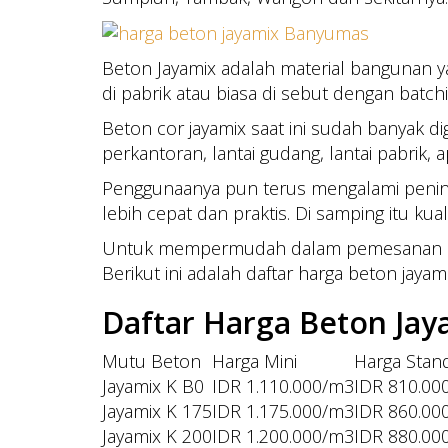
Beton Jayamix adalah material bangunan yan
di pabrik atau biasa di sebut dengan batchi
Beton cor jayamix saat ini sudah banyak 
perkantoran, lantai gudang, lantai pabrik,
Penggunaanya pun terus mengalami pening
lebih cepat dan praktis. Di samping itu ku
Untuk mempermudah dalam pemesanan kami 
Berikut ini adalah daftar harga beton jay
Daftar Harga Beton Ja
Mutu Beton
Harga Mini
Harga Stan
Jayamix K B0
IDR 1.110.000/m3
IDR 810.00
Jayamix K 175
IDR 1.175.000/m3
IDR 860.00
Jayamix K 200
IDR 1.200.000/m3
IDR 880.00