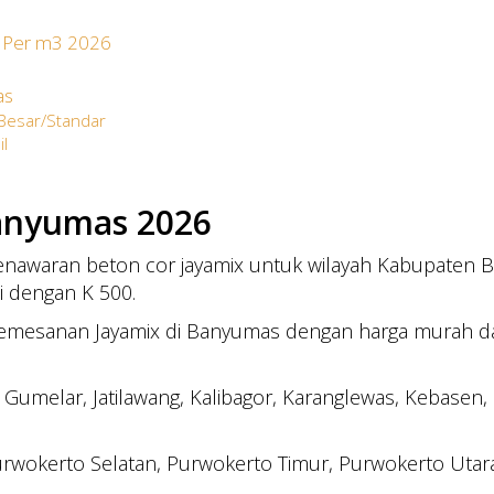
s Per m3 2026
as
 Besar/Standar
il
x
anyumas 2026
awaran beton cor jayamix untuk wilayah Kabupaten B
i dengan K 500.
emesanan Jayamix di Banyumas dengan harga murah da
, Gumelar, Jatilawang, Kalibagor, Karanglewas, Kebase
urwokerto Selatan, Purwokerto Timur, Purwokerto Utar