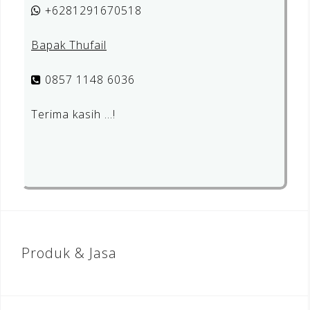
+6281291670518
Bapak Thufail
0857 1148 6036
Terima kasih …!
Produk & Jasa