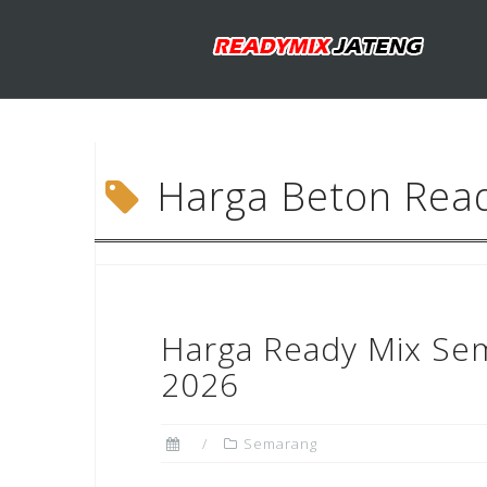
Skip
to
content
Harga Beton Rea
Harga Ready Mix Se
2026
Semarang