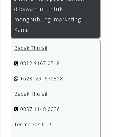
dibawah ini untuk
menghubungi marketing
Kami.
Bapak Thufail
0812 9167 0518
+6281291670518
Bapak Thufail
0857 1148 6036
Terima kasih …!