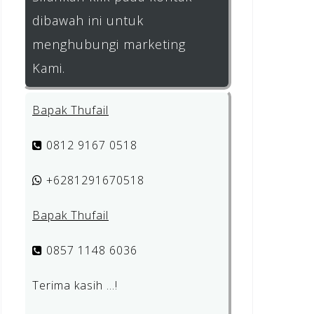
dibawah ini untuk
menghubungi marketing
Kami.
Bapak Thufail
0812 9167 0518
+6281291670518
Bapak Thufail
0857 1148 6036
Terima kasih …!