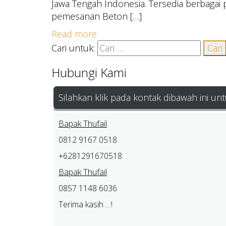
Jawa Tengah Indonesia. Tersedia berbagai
pemesanan Beton […]
Read more
Cari untuk:
Hubungi Kami
Silahkan klik pada kontak dibawah ini u
Bapak Thufail
0812 9167 0518
+6281291670518
Bapak Thufail
0857 1148 6036
Terima kasih …!