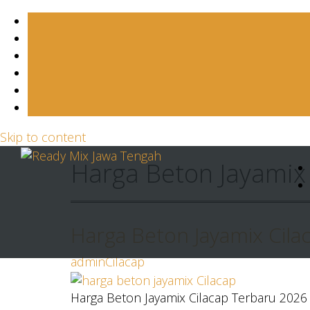
Skip to content
Harga Beton Jayamix
Harga Beton Jayamix Cila
admin
Cilacap
Harga Beton Jayamix Cilacap Terbaru 2026