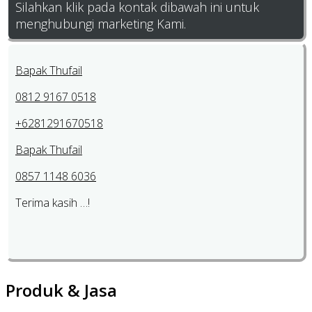
Silahkan klik pada kontak dibawah ini untuk
menghubungi marketing Kami.
Bapak Thufail
0812 9167 0518
+6281291670518
Bapak Thufail
0857 1148 6036
Terima kasih …!
Produk & Jasa