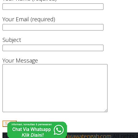
Your Email (required)
Subject
Your Message
Copyright © 2019
Readymixjawatengah.com
All rights