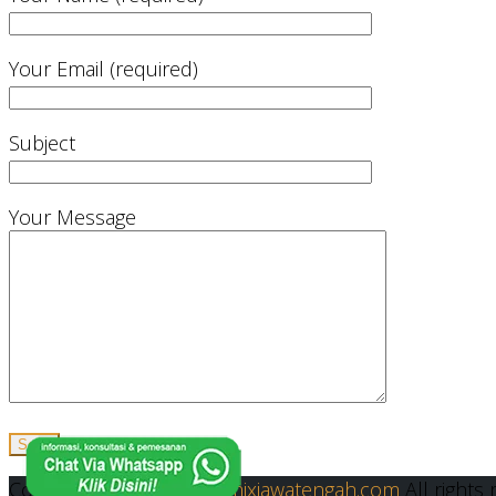
Your Email (required)
Subject
Your Message
Copyright © 2019
Readymixjawatengah.com
All rights