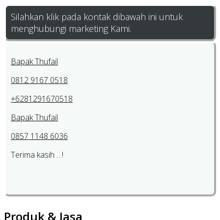
Silahkan klik pada kontak dibawah ini untuk
menghubungi marketing Kami.
Bapak Thufail
0812 9167 0518
+6281291670518
Bapak Thufail
0857 1148 6036
Terima kasih …!
Produk & Jasa