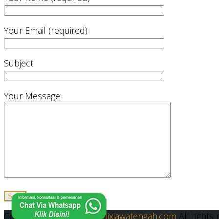
Your Email (required)
Subject
Your Message
Copyright © 2019
Readymixjawatengah.com
All rights