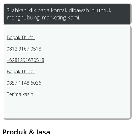
Silahkan klik pada kontak dibawah ini untuk
menghubungi marketing Kami.
Bapak Thufail
0812 9167 0518
+6281291670518
Bapak Thufail
0857 1148 6036
Terima kasih …!
Produk & Jasa