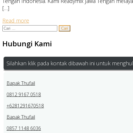
Tengah Indonesia. Kami Readymix Jawa Tengah melaya
[…]
Read more
Cari
untuk:
Hubungi Kami
Silahkan klik pada kontak dibawah ini untuk menghu
Bapak Thufail
0812 9167 0518
+6281291670518
Bapak Thufail
0857 1148 6036