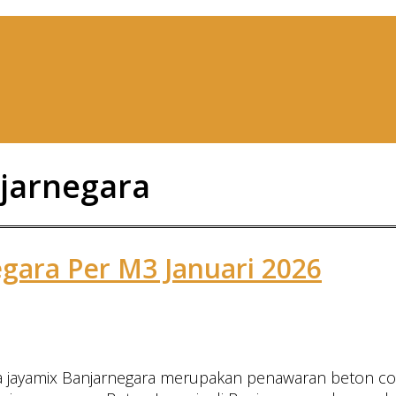
jarnegara
gara Per M3 Januari 2026
a jayamix Banjarnegara merupakan penawaran beton cor