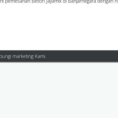
ni pemesanan Beton Jayamix di Banjarnegara dengan h
bungi marketing Kami.