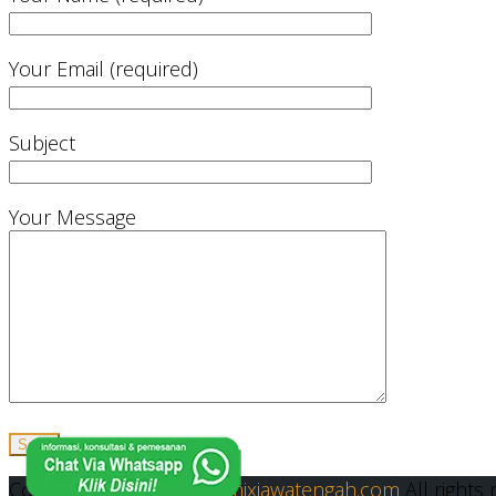
Your Email (required)
Subject
Your Message
Copyright © 2019
Readymixjawatengah.com
All rights