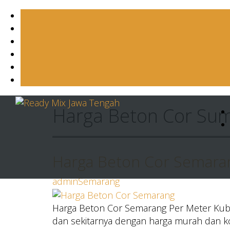
Skip
Harga Beton Cor S
to
content
Harga Beton Cor Semaran
admin
Semarang
Harga Beton Cor Semarang Per Meter Kubi
dan sekitarnya dengan harga murah dan ko