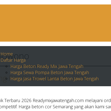
umowono
Home
Daftar Harga
Harga Beton Ready Mix Jawa Tengah
Harga Sewa Pompa Beton Jawa Tengah
g Per Kubik Terbaru 2026
Harga Jasa Trowel Lantai Beton Jawa Tengah
k Terbaru 2026 Readymixjawatengah.com melayani ord
mpetitif. Harga beton cor Semarang yang akan kami sa