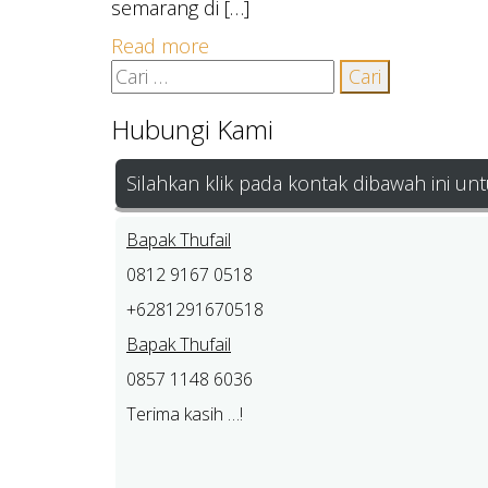
semarang di […]
Read more
Cari
untuk:
Hubungi Kami
Silahkan klik pada kontak dibawah ini u
Bapak Thufail
0812 9167 0518
+6281291670518
Bapak Thufail
0857 1148 6036
Terima kasih …!